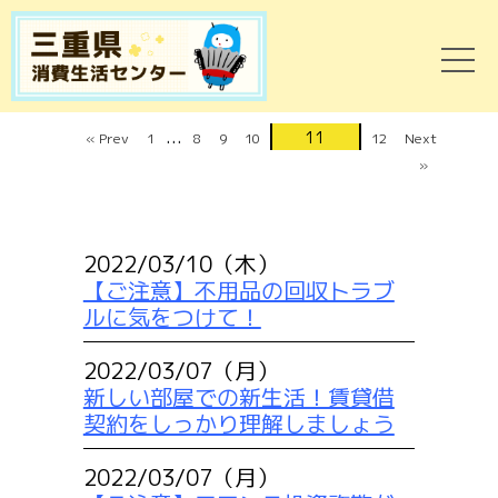
...
11
« Prev
1
8
9
10
12
Next
»
2022/03/10（木）
【ご注意】不用品の回収トラブ
ルに気をつけて！
2022/03/07（月）
新しい部屋での新生活！賃貸借
契約をしっかり理解しましょう
2022/03/07（月）